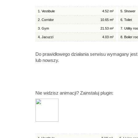
1. Vestibule
4.52 m²
5. Shower
2. Corridor
10.65 m²
6. Toilet
3. Gym
21.53 m²
7. Utility r
4. Jacuzzi
4.03 m²
8. Boiler r
Do prawidłowego działania serwisu wymagany jest
lub nowszy.
Nie widzisz animacji? Zainstaluj plugin: