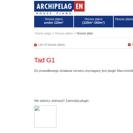
House plans
House plans
House plan
under 120m²
(120m²-160m²)
House plans - Archipelag
Home page
»
House plans
»
House plan
List of house plans
Tad G1
Do prawidłowego działania serwisu wymagany jest plugin Macromedi
Nie widzisz animacji? Zainstaluj plugin: