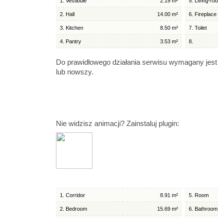
1. Vestibule
2.19 m²
5. Living-ro
2. Hall
14.00 m²
6. Fireplace
3. Kitchen
8.50 m²
7. Toilet
4. Pantry
3.53 m²
8.
Do prawidłowego działania serwisu wymagany jest
lub nowszy.
Nie widzisz animacji? Zainstaluj plugin:
1. Corridor
8.91 m²
5. Room
2. Bedroom
15.69 m²
6. Bathroom