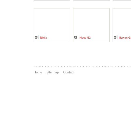
Nikita
Klaud G2
Gawan G
Home
Site map
Contact