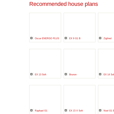
Recommended house plans
Oscar ENERGO PLUS
EX 9 G1 B
Zigfried
EX 13 Soft
Brunon
EX 14 Sof
Raphael G1
EX 15 II Soft
Noel G1