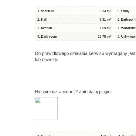
1. Vestibule
3.34 m²
5. Study
2. Hall
7.91 m²
6. Bathroom
3. Kitchen
7.69 m²
7. Wardrobe
4. Daily room
23.78 m²
8. Utility ro
Do prawidłowego działania serwisu wymagany jest
lub nowszy.
Nie widzisz animacji? Zainstaluj plugin: