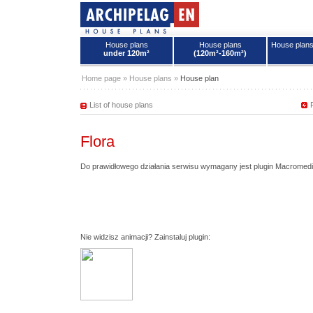
House plans
House plans
House plan
under 120m²
(120m²-160m²)
House plans - Archipelag
Home page
»
House plans
»
House plan
List of house plans
Flora
Do prawidłowego działania serwisu wymagany jest plugin Macromedi
Nie widzisz animacji? Zainstaluj plugin: