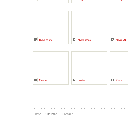
Balbino G1
Martine G1
Graz G1
Caline
Beatrix
Gabi
Home
Site map
Contact