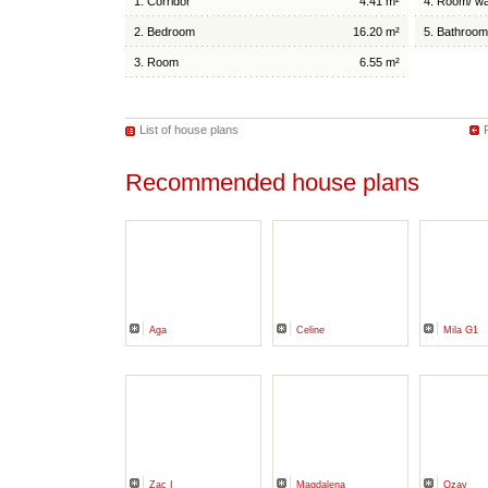
1. Corridor
4.41 m²
4. Room/ w
2. Bedroom
16.20 m²
5. Bathroom
3. Room
6.55 m²
List of house plans
Recommended house plans
Aga
Celine
Mila G1
Zac I
Magdalena
Ozay